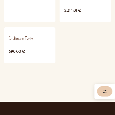
2.314,01
€
PRO
Didiesse Twin
690,00
€